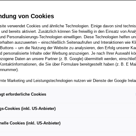
ndung von Cookies
uchhalter
ite verwendet Cookies und ähnliche Technologien. Einige davon sind techni
h und bereits aktiviert. Zusätzlich können Sie freiwillig in den Einsatz von Anal
und Personalisierungs-Technologien einwilligen. Diese Technologien helfen uns
rhalten auszuwerten – einschließlich Seitenaufrufen und Interaktionen wie Kl
 Buttons – um die Nutzung der Website zu analysieren, den Erfolg unserer 
 personalisierte Inhalte oder Werbung anzuzeigen. Je nach Ihrer Auswahl k
zogene Daten an unsere Partner (z. B. Google) übermittelt werden, einschließ
Kontaktinformationen, die Sie über Formulare bereitgestellt haben (z. B. E Ma
onnummer).
mte Marketing und Leistungstechnologien nutzen wir Dienste der Google Irelan
zogene Daten an die Google LLC in den USA weiterleiten kann. In den USA b
ichwertiges Datenschutzniveau; staatliche Zugriffe und eingeschränkte
gt erforderliche Cookies
tzmöglichkeiten können nicht ausgeschlossen werden. Die Übermittlung erfol
von Standardvertragsklauseln der Europäischen Kommission.
zburg
Vollzeit
Nach Vereinbarung
gs-Cookies (inkl. US-Anbieter)
ber einen personalisierten Link auf unsere Website gelangen und Marketing 
können die dabei anfallenden Nutzungsdaten wie etwa Seitenaufrufe oder Klic
nelle Cookies (inkl. US-Anbieter)
nen von dem Ihnen zugeordneten Händler bzw. im Falle eines Porsche Betrieb
ter Auto GmbH & Co KG eingesehen werden. Dies dient der personalisierten 
folgsmessung der jeweiligen Kampagne.