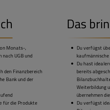
ich
Das brin
 von Monats-,
Du verfügst üb
en nach UGB und
kaufmännische 
Du hast idealer
ch den Finanzbereich
bereits abgesc
che Bank und der
Bilanzbuchhalt
Weiterbildung u
aufend
übernehmen die
 für die Produkte
Du verfügst ide