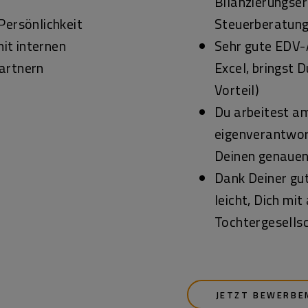
Bilanzierungser
Persönlichkeit
Steuerberatun
mit internen
Sehr gute EDV-
artnern
Excel, bringst 
Vorteil)
Du arbeitest am
eigenverantwort
Deinen genauen 
Dank Deiner gut
leicht, Dich mi
Tochtergesells
JETZT BEWERBE