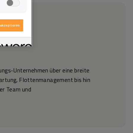
igen möchten.
itere
ologie
 akzeptieren
tungs-Unternehmen über eine breite
Wartung, Flottenmanagement bis hin
ser Team und