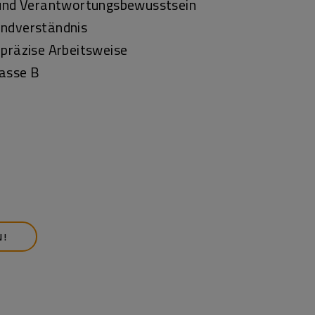
e und Verantwortungsbewusstsein
undverständnis
 präzise Arbeitsweise
lasse B
N!