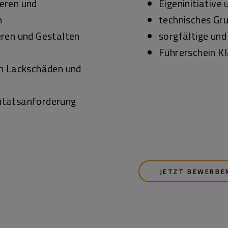
eren und
Eigeninitiativ
n
technisches Gr
ren und Gestalten
sorgfältige und
Führerschein K
on Lackschäden und
alitätsanforderung
JETZT BEWERBE