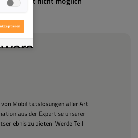
bile Arbeit nicht möglich
igen möchten.
itere
ologie
 akzeptieren
 von Mobilitätslösungen aller Art
nation aus der Expertise unserer
tserlebnis zu bieten. Werde Teil