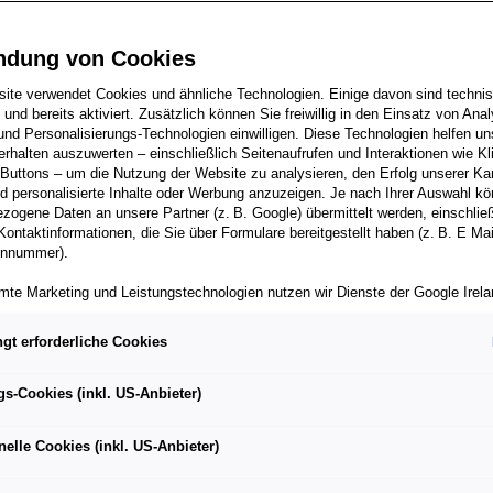
ndung von Cookies
riebautechn
ite verwendet Cookies und ähnliche Technologien. Einige davon sind techni
h und bereits aktiviert. Zusätzlich können Sie freiwillig in den Einsatz von Anal
und Personalisierungs-Technologien einwilligen. Diese Technologien helfen uns
rhalten auszuwerten – einschließlich Seitenaufrufen und Interaktionen wie Kl
ler und
 Buttons – um die Nutzung der Website zu analysieren, den Erfolg unserer 
 personalisierte Inhalte oder Werbung anzuzeigen. Je nach Ihrer Auswahl k
zogene Daten an unsere Partner (z. B. Google) übermittelt werden, einschließ
Kontaktinformationen, die Sie über Formulare bereitgestellt haben (z. B. E Ma
onnummer).
er (w/m/d)
mte Marketing und Leistungstechnologien nutzen wir Dienste der Google Irelan
zogene Daten an die Google LLC in den USA weiterleiten kann. In den USA b
ichwertiges Datenschutzniveau; staatliche Zugriffe und eingeschränkte
gt erforderliche Cookies
tzmöglichkeiten können nicht ausgeschlossen werden. Die Übermittlung erfol
von Standardvertragsklauseln der Europäischen Kommission.
gs-Cookies (inkl. US-Anbieter)
ber einen personalisierten Link auf unsere Website gelangen und Marketing 
können die dabei anfallenden Nutzungsdaten wie etwa Seitenaufrufe oder Klic
nelle Cookies (inkl. US-Anbieter)
nen von dem Ihnen zugeordneten Händler bzw. im Falle eines Porsche Betrieb
ter Auto GmbH & Co KG eingesehen werden. Dies dient der personalisierten 
folgsmessung der jeweiligen Kampagne.