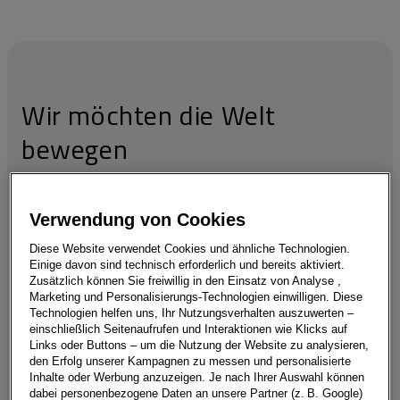
Wir möchten die Welt
bewegen
Verwendung von Cookies
Möchtest du Teil des führenden
Diese Website verwendet Cookies und ähnliche Technologien.
Automobilhändlers in Europa sein und bei der
Einige davon sind technisch erforderlich und bereits aktiviert.
Zusätzlich können Sie freiwillig in den Einsatz von Analyse ,
Gestaltung von Mobilitätslösungen aller Art
Marketing und Personalisierungs-Technologien einwilligen. Diese
Technologien helfen uns, Ihr Nutzungsverhalten auszuwerten –
mitwirken? Unsere Leidenschaft ist es,
einschließlich Seitenaufrufen und Interaktionen wie Klicks auf
unseren Kund:innen durch eine einzigartige
Links oder Buttons – um die Nutzung der Website zu analysieren,
den Erfolg unserer Kampagnen zu messen und personalisierte
Kombination aus der Expertise unserer
Inhalte oder Werbung anzuzeigen. Je nach Ihrer Auswahl können
dabei personenbezogene Daten an unsere Partner (z. B. Google)