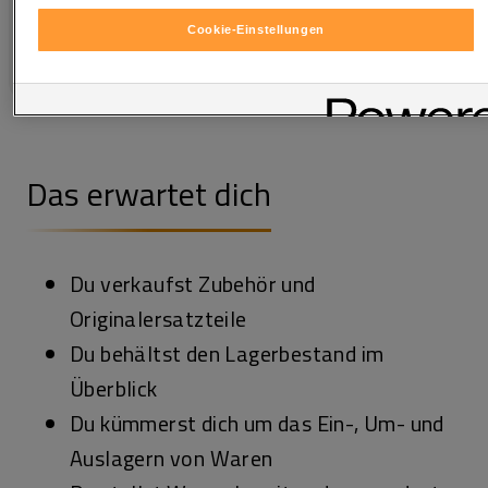
Sie entscheiden jederzeit frei, ob Sie in den Einsatz der genannten
Technologien einwilligen möchten. Eine erteilte Einwilligung können
Cookie-Einstellungen
Sie jederzeit mit Wirkung für die Zukunft widerrufen. Weitere
Informationen zu den eingesetzten Technologien finden Sie in
unserer Cookie und Technologie Richtlinie sowie in den Technologie
Einstellungen am Ende der Website.
Das erwartet dich
Du verkaufst Zubehör und
Originalersatzteile
Du behältst den Lagerbestand im
Überblick
Du kümmerst dich um das Ein-, Um- und
Auslagern von Waren