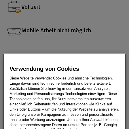
Vollzeit
Mobile Arbeit nicht möglich
Verwendung von Cookies
Wir möchten die Welt
Diese Website verwendet Cookies und ähnliche Technologien.
Einige davon sind technisch erforderlich und bereits aktiviert.
bewegen
Zusätzlich können Sie freiwillig in den Einsatz von Analyse ,
Marketing und Personalisierungs-Technologien einwilligen. Diese
Technologien helfen uns, Ihr Nutzungsverhalten auszuwerten –
einschließlich Seitenaufrufen und Interaktionen wie Klicks auf
Links oder Buttons – um die Nutzung der Website zu analysieren,
den Erfolg unserer Kampagnen zu messen und personalisierte
Möchtest du Teil des führenden
Inhalte oder Werbung anzuzeigen. Je nach Ihrer Auswahl können
dabei personenbezogene Daten an unsere Partner (z. B. Google)
Automobilhändlers in Europa sein und bei der