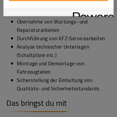
Das erwartet dich
widerrufen. Weitere Informationen zu den eingesetzten
Technologien finden Sie in unserer Cookie und Technologie
Richtlinie sowie in den Technologie Einstellungen am Ende der
Website.
Übernahme von Wartungs- und
Reparaturarbeiten
Durchführung von KFZ-Servicearbeiten
Analyse technischer Unterlagen
(Schaltpläne etc.)
Montage und Demontage von
Fahrzeugteilen
Sicherstellung der Einhaltung von
Qualitäts- und Sicherheitsstandards
Das bringst du mit