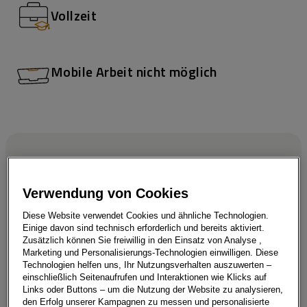
Vollzeit
Mobile Arbeit nicht möglich
Wir möchten die Welt
Verwendung von Cookies
bewegen
Diese Website verwendet Cookies und ähnliche Technologien.
Einige davon sind technisch erforderlich und bereits aktiviert.
Zusätzlich können Sie freiwillig in den Einsatz von Analyse ,
Marketing und Personalisierungs-Technologien einwilligen. Diese
Technologien helfen uns, Ihr Nutzungsverhalten auszuwerten –
Möchtest du Teil des führenden
einschließlich Seitenaufrufen und Interaktionen wie Klicks auf
Links oder Buttons – um die Nutzung der Website zu analysieren,
Automobilhändlers in Europa sein und bei der
den Erfolg unserer Kampagnen zu messen und personalisierte