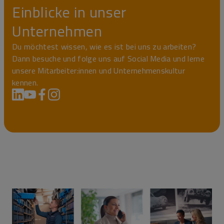
Einblicke in unser
Unternehmen
Du möchtest wissen, wie es ist bei uns zu arbeiten?
Dann besuche und folge uns auf Social Media und lerne
unsere Mitarbeiter:innen und Unternehmenskultur
kennen.