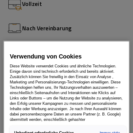
Vollzeit
Nach Vereinbarung
Verwendung von Cookies
Diese Website verwendet Cookies und ähnliche Technologien.
Einige davon sind technisch erforderlich und bereits aktiviert.
Wir möchten die Welt
Zusätzlich können Sie freiwillig in den Einsatz von Analyse ,
Marketing und Personalisierungs-Technologien einwilligen. Diese
bewegen
Technologien helfen uns, Ihr Nutzungsverhalten auszuwerten –
einschließlich Seitenaufrufen und Interaktionen wie Klicks auf
Links oder Buttons – um die Nutzung der Website zu analysieren,
den Erfolg unserer Kampagnen zu messen und personalisierte
Inhalte oder Werbung anzuzeigen. Je nach Ihrer Auswahl können
dabei personenbezogene Daten an unsere Partner (z. B. Google)
Möchtest du Teil des führenden
übermittelt werden, einschließlich gehashter
Kontaktinformationen, die Sie über Formulare bereitgestellt haben
Automobilhändlers in Europa sein und bei der
(z. B. E Mail Adresse oder Telefonnummer).
Unbedingt erforderliche Cookies
Immer aktiv