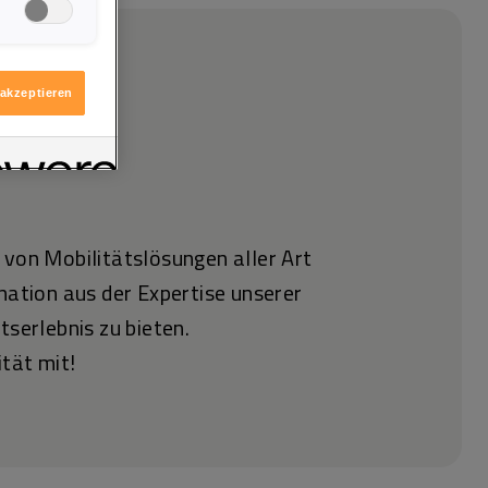
igen möchten.
itere
ologie
 akzeptieren
 von Mobilitätslösungen aller Art
nation aus der Expertise unserer
tserlebnis zu bieten.
ität mit!