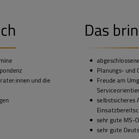
ich
Das brin
rmine
abgeschlossene
spondenz
Planungs- und 
rater:innen und die
Freude am Umg
Serviceorientie
agen
selbstsicheres 
Einsatzbereits
sehr gute MS-O
sehr gute Deuts