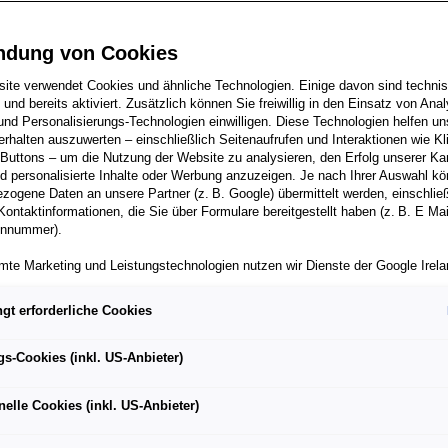
ndung von Cookies
assistenz
ite verwendet Cookies und ähnliche Technologien. Einige davon sind techni
h und bereits aktiviert. Zusätzlich können Sie freiwillig in den Einsatz von Anal
und Personalisierungs-Technologien einwilligen. Diese Technologien helfen uns
rhalten auszuwerten – einschließlich Seitenaufrufen und Interaktionen wie Kl
 Buttons – um die Nutzung der Website zu analysieren, den Erfolg unserer 
 personalisierte Inhalte oder Werbung anzuzeigen. Je nach Ihrer Auswahl k
zogene Daten an unsere Partner (z. B. Google) übermittelt werden, einschließ
Kontaktinformationen, die Sie über Formulare bereitgestellt haben (z. B. E Ma
onnummer).
mte Marketing und Leistungstechnologien nutzen wir Dienste der Google Irelan
zogene Daten an die Google LLC in den USA weiterleiten kann. In den USA b
ichwertiges Datenschutzniveau; staatliche Zugriffe und eingeschränkte
gt erforderliche Cookies
tzmöglichkeiten können nicht ausgeschlossen werden. Die Übermittlung erfol
von Standardvertragsklauseln der Europäischen Kommission.
 & Co. KG
Leonding
Vollzeit
Mo
gs-Cookies (inkl. US-Anbieter)
ber einen personalisierten Link auf unsere Website gelangen und Marketing 
können die dabei anfallenden Nutzungsdaten wie etwa Seitenaufrufe oder Klic
nelle Cookies (inkl. US-Anbieter)
nen von dem Ihnen zugeordneten Händler bzw. im Falle eines Porsche Betrieb
ter Auto GmbH & Co KG eingesehen werden. Dies dient der personalisierten 
folgsmessung der jeweiligen Kampagne.