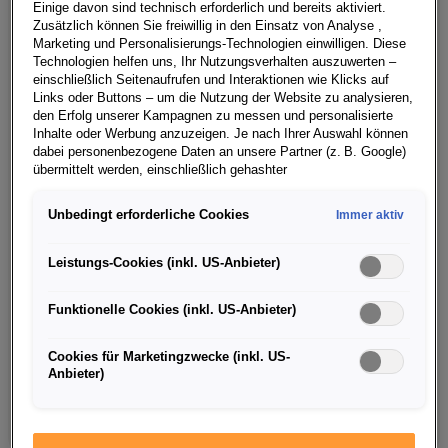
Einige davon sind technisch erforderlich und bereits aktiviert.
Zusätzlich können Sie freiwillig in den Einsatz von Analyse ,
Marketing und Personalisierungs-Technologien einwilligen. Diese
Möchtest du Teil des führenden
Technologien helfen uns, Ihr Nutzungsverhalten auszuwerten –
einschließlich Seitenaufrufen und Interaktionen wie Klicks auf
Automobilhändlers in Europa sein und bei der
Links oder Buttons – um die Nutzung der Website zu analysieren,
Gestaltung von Mobilitätslösungen aller Art
den Erfolg unserer Kampagnen zu messen und personalisierte
Inhalte oder Werbung anzuzeigen. Je nach Ihrer Auswahl können
mitwirken? Unsere Leidenschaft ist es,
dabei personenbezogene Daten an unsere Partner (z. B. Google)
übermittelt werden, einschließlich gehashter
unseren Kund:innen durch eine einzigartige
Kontaktinformationen, die Sie über Formulare bereitgestellt haben
(z. B. E Mail Adresse oder Telefonnummer).
Kombination aus der Expertise unserer
Unbedingt erforderliche Cookies
Immer aktiv
Mitarbeiter:innen, Serviceorientierung und
Für bestimmte Marketing und Leistungstechnologien nutzen wir
Dienste der Google Ireland Ltd., die personenbezogene Daten an
Leistungs-Cookies (inkl. US-Anbieter)
Innovationskraft ein herausragendes
die Google LLC in den USA weiterleiten kann. In den USA besteht
kein der EU gleichwertiges Datenschutzniveau; staatliche Zugriffe
Mobilitätserlebnis zu bieten.
Funktionelle Cookies (inkl. US-Anbieter)
und eingeschränkte Rechtsschutzmöglichkeiten können nicht
ausgeschlossen werden. Die Übermittlung erfolgt auf Grundlage
Werde Teil unseres Teams im
Verbund Tirol
von Standardvertragsklauseln der Europäischen Kommission.
Cookies für Marketingzwecke (inkl. US-
und gestalte die Zukunft der Mobilität mit!
Anbieter)
Wenn Sie über einen personalisierten Link auf unsere Website
gelangen und Marketing Technologien zulassen, können die dabei
anfallenden Nutzungsdaten wie etwa Seitenaufrufe oder Klick
Interaktionen von dem Ihnen zugeordneten Händler bzw. im Falle