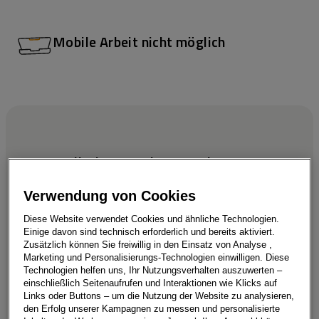
Mobile Arbeit nicht möglich
Wir möchten die Welt
bewegen
Verwendung von Cookies
Diese Website verwendet Cookies und ähnliche Technologien.
Einige davon sind technisch erforderlich und bereits aktiviert.
Zusätzlich können Sie freiwillig in den Einsatz von Analyse ,
Möchtest du Teil des führenden
Marketing und Personalisierungs-Technologien einwilligen. Diese
Technologien helfen uns, Ihr Nutzungsverhalten auszuwerten –
Automobilhändlers in Europa sein und bei der
einschließlich Seitenaufrufen und Interaktionen wie Klicks auf
Links oder Buttons – um die Nutzung der Website zu analysieren,
Gestaltung von Mobilitätslösungen aller Art
den Erfolg unserer Kampagnen zu messen und personalisierte