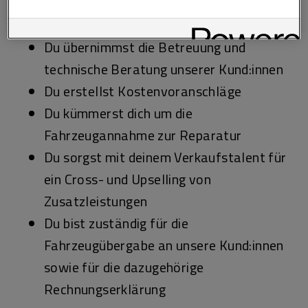
widerrufen. Weitere Informationen zu den eingesetzten
Technologien finden Sie in unserer Cookie und Technologie
Richtlinie sowie in den Technologie Einstellungen am Ende der
Website.
Du übernimmst die Betreuung und
technische Beratung unserer Kund:innen
Du erstellst Kostenvoranschläge
Du kümmerst dich um die
Fahrzeugannahme zur Reparatur
Du sorgst mit deinem Verkaufstalent für
ein Cross- und Upselling von
Zusatzleistungen
Du bist zuständig für die
Fahrzeugübergabe an unsere Kund:innen
sowie für die dazugehörige
Rechnungserklärung