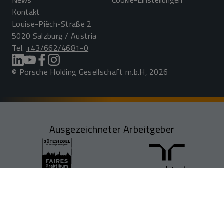
News
Cookie-Einstellungen
Kontakt
Louise-Piëch-Straße 2
5020 Salzburg / Austria
Tel.
+43/662/4681-0
© Porsche Holding Gesellschaft m.b.H, 2026
Ausgezeichneter Arbeitgeber
JOBS FINDEN