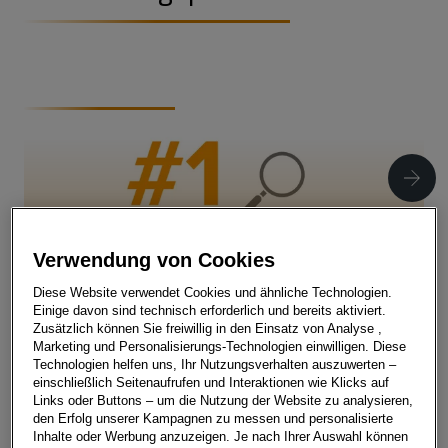
Step 1:
Deine Bewerbung
Verwendung von Cookies
Diese Website verwendet Cookies und ähnliche Technologien.
Einige davon sind technisch erforderlich und bereits aktiviert.
Wichtiger Hinweis vorab: Du kannst dich bei uns nur
Zusätzlich können Sie freiwillig in den Einsatz von Analyse ,
Marketing und Personalisierungs-Technologien einwilligen. Diese
online bewerben.
Technologien helfen uns, Ihr Nutzungsverhalten auszuwerten –
einschließlich Seitenaufrufen und Interaktionen wie Klicks auf
Finde den Job, der deine Karriere­ziele in Fahrt
Links oder Buttons – um die Nutzung der Website zu analysieren,
bringt.
den Erfolg unserer Kampagnen zu messen und personalisierte
Klicke dann auf „Jetzt bewerben“.
Inhalte oder Werbung anzuzeigen. Je nach Ihrer Auswahl können