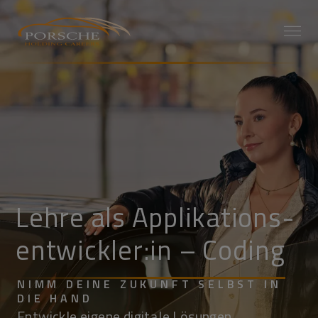
Lehre als Applikations­
entwickler:in – Coding
NIMM DEINE ZUKUNFT SELBST IN
DIE HAND
Entwickle eigene digitale Lösungen.