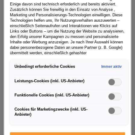
Einige davon sind technisch erforderlich und bereits aktiviert.
4 Lehrjahre
Zusätzlich können Sie freiwillig in den Einsatz von Analyse ,
Marketing und Personalisierungs-Technologien einwilligen. Diese
Technologien helfen uns, Ihr Nutzungsverhalten auszuwerten –
einschließlich Seitenaufrufen und Interaktionen wie Klicks auf
Links oder Buttons – um die Nutzung der Website zu analysieren,
BENEFITS
den Erfolg unserer Kampagnen zu messen und personalisierte
Inhalte oder Werbung anzuzeigen. Je nach Ihrer Auswahl können
dabei personenbezogene Daten an unsere Partner (z. B. Google)
übermittelt werden, einschließlich gehashter
Kontaktinformationen, die Sie über Formulare bereitgestellt haben
Jobprofil:
Deine Aufgaben als
(z. B. E Mail Adresse oder Telefonnummer).
Unbedingt erforderliche Cookies
Immer aktiv
Applikations­entwickler:in –
Für bestimmte Marketing und Leistungstechnologien nutzen wir
Dienste der Google Ireland Ltd., die personenbezogene Daten an
Leistungs-Cookies (inkl. US-Anbieter)
Coding
die Google LLC in den USA weiterleiten kann. In den USA besteht
kein der EU gleichwertiges Datenschutzniveau; staatliche Zugriffe
Funktionelle Cookies (inkl. US-Anbieter)
und eingeschränkte Rechtsschutzmöglichkeiten können nicht
ausgeschlossen werden. Die Übermittlung erfolgt auf Grundlage
von Standardvertragsklauseln der Europäischen Kommission.
Cookies für Marketingzwecke (inkl. US-
Anbieter)
Die Arbeit ist ein wichtiger Teil unseres Lebens – darum
Wenn Sie über einen personalisierten Link auf unsere Website
ist es entscheidend, einen Job zu wählen, der einem
gelangen und Marketing Technologien zulassen, können die dabei
anfallenden Nutzungsdaten wie etwa Seitenaufrufe oder Klick
wirklich Spaß macht. Starte eine Karriere, bei der du
Interaktionen von dem Ihnen zugeordneten Händler bzw. im Falle