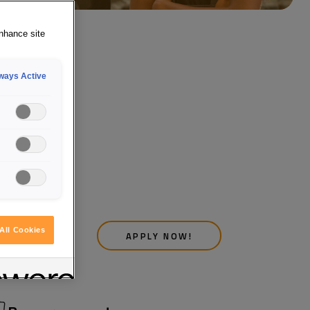
enhance site
ways Active
on
All Cookies
APPLY NOW!