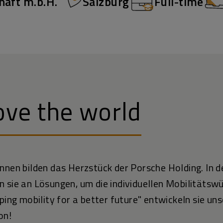
haft m.b.H.
Salzburg
Full-time
ve the world
innen bilden das Herzstück der Porsche Holding. In 
 sie an Lösungen, um die individuellen Mobilitätsw
aping mobility for a better future" entwickeln sie 
von!