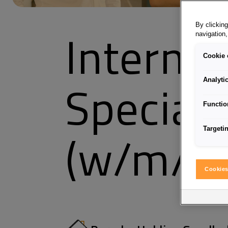
By clicking
Internal
navigation,
Cookie 
Special 
Analyti
Functio
(w/m/d)
Targeti
Cookies