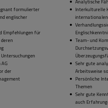
Analytische Fäh
ägnant formulierter
Interkulturelle
nd englischer
internationalen
Verhandlungssi
d Empfehlungen für
Englischkenntn
 deren
Team- und Komm
ng
Durchsetzungs
n Untersuchungen
Überzeugungsfä
n AG
Sehr gute analy
or der
Arbeitsweise s
anagement
Persönliche Int
Themen
Sehr gute Kennt
auch Erfahrung